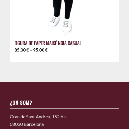
FIGURA DE PAPER MAIXÉ NOIA CASUAL
Interval
85,00
€
–
95,00
€
de
preus:
85,00 €
a
95,00 €
¿ON SOM?
Gran de Sant Andreu, 152 bis
08030 Barcelona