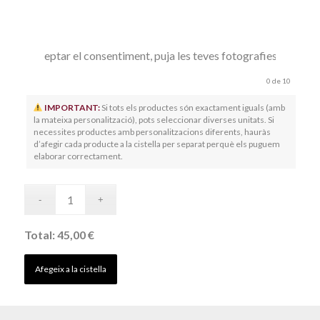
rés d'acceptar el consentiment, puja les teves fotografies
-
carr
0
de 10
IMPORTANT:
Si tots els productes són exactament iguals (amb
la mateixa personalització), pots seleccionar diverses unitats. Si
necessites productes amb personalitzacions diferents, hauràs
d’afegir cada producte a la cistella per separat perquè els puguem
elaborar correctament.
Total:
45,00 €
Afegeix a la cistella