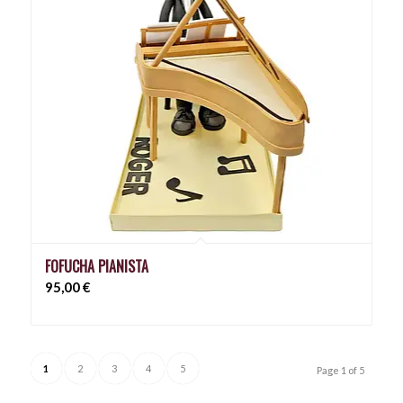
FOFUCHA PIANISTA
95,00
€
1
2
3
4
5
Page 1 of 5