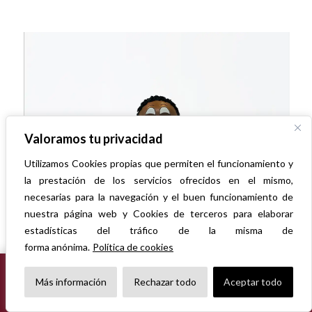
Valoramos tu privacidad
Utilizamos Cookies propias que permiten el funcionamiento y
la prestación de los servicios ofrecidos en el mismo,
necesarias para la navegación y el buen funcionamiento de
nuestra página web y Cookies de terceros para elaborar
estadísticas del tráfico de la misma de
forma anónima.
Política de cookies
FOFUCHA NEN PRIMERA COMUNIÓ
TANCAT PER VACANCES
48,00
€
×
Más información
Rechazar todo
Aceptar todo
De l’1 al 16 d’agost, ambdós inclosos. Tots els encàrrecs rebuts
durant aquest període es tramitaran a partir del 17 d’agost.