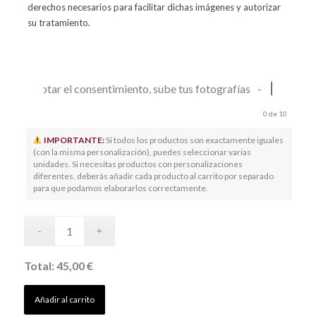
derechos necesarios para facilitar dichas imágenes y autorizar
su tratamiento.
Tras aceptar el consentimiento, sube tus fotografías
-
cargar arc
0
de 10
IMPORTANTE:
Si todos los productos son exactamente iguales
(con la misma personalización), puedes seleccionar varias
unidades. Si necesitas productos con personalizaciones
diferentes, deberás añadir cada producto al carrito por separado
para que podamos elaborarlos correctamente.
Total:
45,00 €
Añadir al carrito