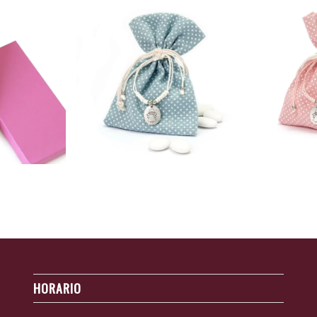
3,72 €
through
3,56 €
range:
,72
€
4,90
€
Price
O
PELADILLAS
P
N VESTIDO
PULSERA AZUL CON BOLSITA Y
PULSERA R
HORARIO