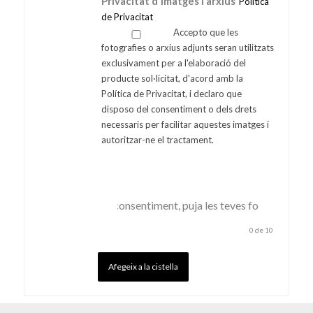
Privacitat d'imatges i arxius
Política
de Privacitat
Accepto que les
fotografies o arxius adjunts seran utilitzats
exclusivament per a l'elaboració del
producte sol·licitat, d'acord amb la
Política de Privacitat, i declaro que
disposo del consentiment o dels drets
necessaris per facilitar aquestes imatges i
autoritzar-ne el tractament.
Després d'acceptar el consentiment, puja les teves fotografies
0
de 10
Afegeix a la cistella