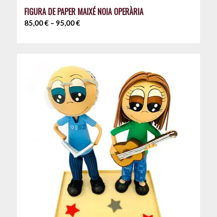
FIGURA DE PAPER MAIXÉ NOIA OPERÀRIA
Interval
85,00
€
–
95,00
€
de
preus:
85,00 €
a
95,00 €