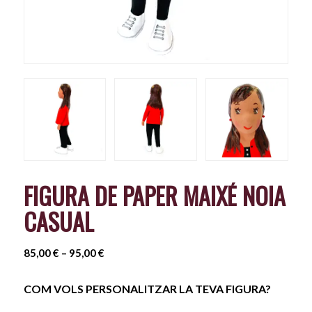
FIGURA DE PAPER MAIXÉ NOIA
CASUAL
Interval
85,00
€
–
95,00
€
de
preus:
COM VOLS PERSONALITZAR LA TEVA FIGURA?
85,00 €