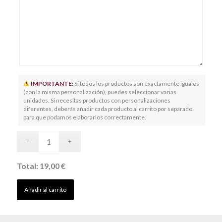
IMPORTANTE:
Si todos los productos son exactamente iguales
(con la misma personalización), puedes seleccionar varias
unidades. Si necesitas productos con personalizaciones
diferentes, deberás añadir cada producto al carrito por separado
para que podamos elaborarlos correctamente.
Total:
19,00 €
Añadir al carrito