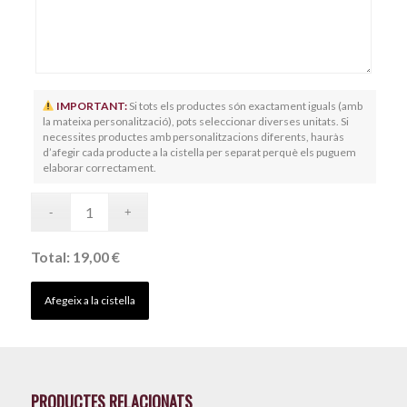
IMPORTANT:
Si tots els productes són exactament iguals (amb
la mateixa personalització), pots seleccionar diverses unitats. Si
necessites productes amb personalitzacions diferents, hauràs
d’afegir cada producte a la cistella per separat perquè els puguem
elaborar correctament.
Total:
19,00 €
Afegeix a la cistella
PRODUCTES RELACIONATS