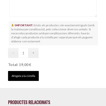
IMPORTANT:
Si tots els productes són exactament iguals (amb
la mateixa personalització), pots seleccionar diverses unitats. Si
necessites productes amb personalitzacions diferents, hauràs
d’afegir cada producte a la cistella per separat perquè els puguem
elaborar correctament.
Total:
19,00 €
Afegeix a la cistella
PRODUCTES RELACIONATS