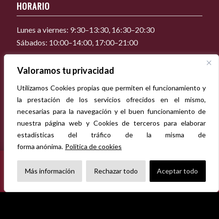
HORARIO
Lunes a viernes: 9:30–13:30, 16:30–20:30
Sábados: 10:00–14:00, 17:00–21:00
Valoramos tu privacidad
CONTACTO
Utilizamos Cookies propias que permiten el funcionamiento y
Tel. 93 346 91 52 / 93 346 92 06
la prestación de los servicios ofrecidos en el mismo,
baltasar1861@imprentabaltasar.cat
necesarias para la navegación y el buen funcionamiento de
nuestra página web y Cookies de terceros para elaborar
estadísticas del tráfico de la misma de
forma anónima.
Política de cookies
CERRADO POR VACACIONES
Del 1 al 16 de agosto, ambos inclusive. Todos los pedidos
×
Más información
Rechazar todo
Aceptar todo
recibidos durante este periodo se tramitarán a partir del 17 de
agosto.