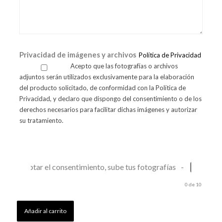
Privacidad de imágenes y archivos
Política de Privacidad
Acepto que las fotografías o archivos
adjuntos serán utilizados exclusivamente para la elaboración
del producto solicitado, de conformidad con la Política de
Privacidad, y declaro que dispongo del consentimiento o de los
derechos necesarios para facilitar dichas imágenes y autorizar
su tratamiento.
Tras aceptar el consentimiento, sube tus fotografías
-
cargar arc
0
de 10
Añadir al carrito