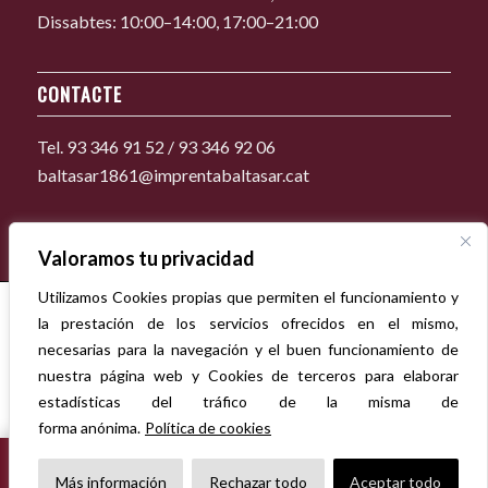
Dissabtes: 10:00–14:00, 17:00–21:00
CONTACTE
Tel. 93 346 91 52 / 93 346 92 06
baltasar1861@imprentabaltasar.cat
Valoramos tu privacidad
Utilizamos Cookies propias que permiten el funcionamiento y
la prestación de los servicios ofrecidos en el mismo,
necesarias para la navegación y el buen funcionamiento de
nuestra página web y Cookies de terceros para elaborar
estadísticas del tráfico de la misma de
forma anónima.
Política de cookies
TANCAT PER VACANCES
2026 © Copyright - Imprenta Baltasar 1861 -
×
Más información
Rechazar todo
Aceptar todo
De l’1 al 16 d’agost, ambdós inclosos. Tots els encàrrecs rebuts