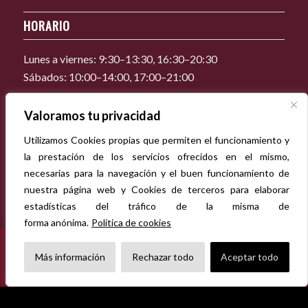
HORARIO
Lunes a viernes: 9:30–13:30, 16:30–20:30
Sábados: 10:00–14:00, 17:00–21:00
Valoramos tu privacidad
CONTACTO
Utilizamos Cookies propias que permiten el funcionamiento y
Tel. 93 346 91 52 / 93 346 92 06
la prestación de los servicios ofrecidos en el mismo,
necesarias para la navegación y el buen funcionamiento de
baltasar1861@imprentabaltasar.cat
nuestra página web y Cookies de terceros para elaborar
estadísticas del tráfico de la misma de
forma anónima.
Política de cookies
CERRADO POR VACACIONES
Del 1 al 16 de agosto, ambos inclusive. Todos los pedidos
×
Más información
Rechazar todo
Aceptar todo
recibidos durante este periodo se tramitarán a partir del 17 de
agosto.