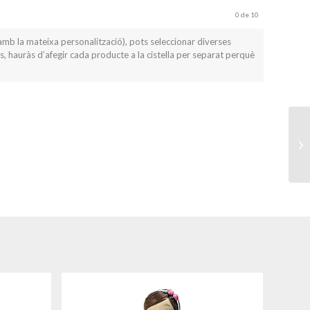
0
de 10
amb la mateixa personalització), pots seleccionar diverses
s, hauràs d’afegir cada producte a la cistella per separat perquè