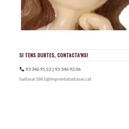
SI TENS DUBTES, CONTACTA’NS!
93 346 91 52 | 93 346 92 06
baltasar1861@imprentabaltasar.cat