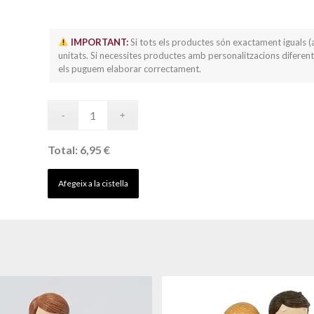
IMPORTANT:
Si tots els productes són exactament iguals (
unitats. Si necessites productes amb personalitzacions diferent
els puguem elaborar correctament.
Total:
6,95 €
Afegeix a la cistella