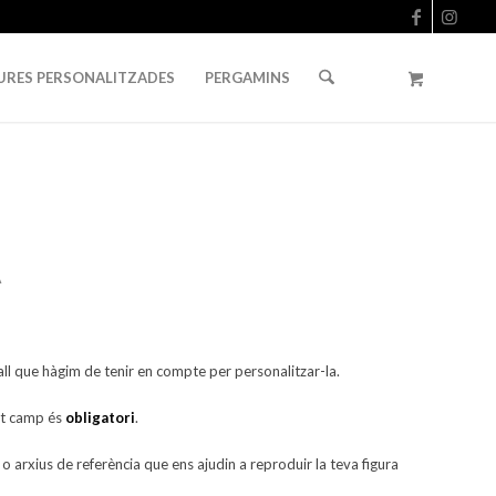
URES PERSONALITZADES
PERGAMINS
A
tall que hàgim de tenir en compte per personalitzar-la.
st camp és
obligatori
.
o arxius de referència que ens ajudin a reproduir la teva figura