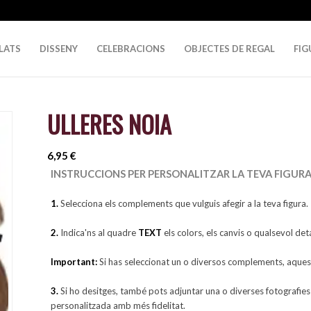
LATS
DISSENY
CELEBRACIONS
OBJECTES DE REGAL
FIG
ULLERES NOIA
6,95
€
INSTRUCCIONS PER PERSONALITZAR LA TEVA FIGUR
1.
Selecciona els complements que vulguis afegir a la teva figura.
2.
Indica'ns al quadre
TEXT
els colors, els canvis o qualsevol de
Important:
Si has seleccionat un o diversos complements, aque
3.
Si ho desitges, també pots adjuntar una o diverses fotografies 
personalitzada amb més fidelitat.