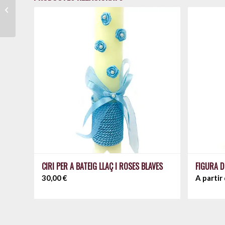
Targeteta bateig rosa
osset
CIRI PER A BATEIG LLAÇ I ROSES BLAVES
FIGURA D
30,00
€
A partir