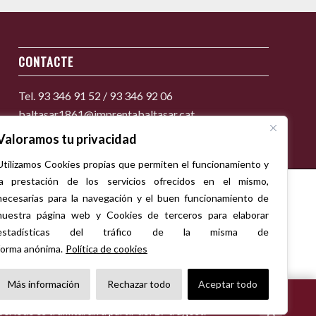
CONTACTE
Tel. 93 346 91 52 / 93 346 92 06
baltasar1861@imprentabaltasar.cat
Valoramos tu privacidad
Utilizamos Cookies propias que permiten el funcionamiento y
la prestación de los servicios ofrecidos en el mismo,
necesarias para la navegación y el buen funcionamiento de
nuestra página web y Cookies de terceros para elaborar
estadísticas del tráfico de la misma de
forma anónima.
Política de cookies
Más información
Rechazar todo
Aceptar todo
×
període es tramitaran a partir del 17 d’agost.