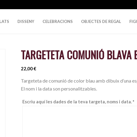
LATS
DISSENY
CELEBRACIONS
OBJECTES DE REGAL
FIG
TARGETETA COMUNIÓ BLAVA 
22,00
€
Targeteta de comunió de color blau amb dibuix d’una e
El nom i la data son personalitzables.
Escriu aquí les dades de la teva targeta, noms i data.
*