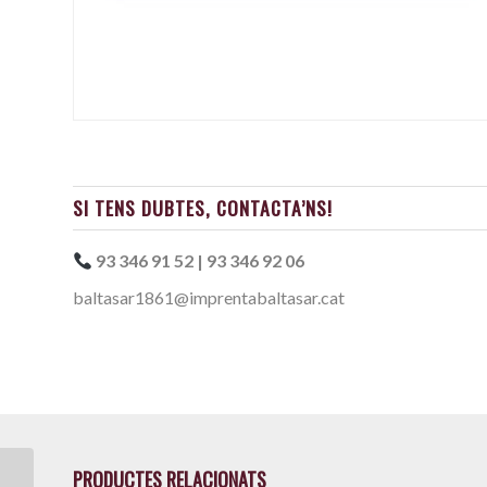
SI TENS DUBTES, CONTACTA’NS!
93 346 91 52 | 93 346 92 06
baltasar1861@imprentabaltasar.cat
PRODUCTES RELACIONATS