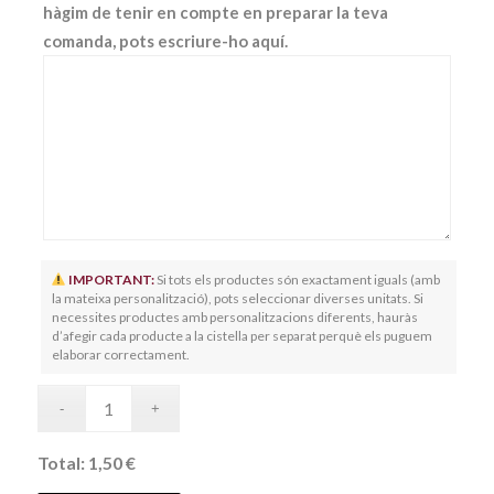
hàgim de tenir en compte en preparar la teva
comanda, pots escriure-ho aquí.
IMPORTANT:
Si tots els productes són exactament iguals (amb
la mateixa personalització), pots seleccionar diverses unitats. Si
necessites productes amb personalitzacions diferents, hauràs
d’afegir cada producte a la cistella per separat perquè els puguem
elaborar correctament.
Total:
1,50 €