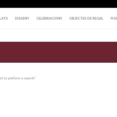
LATS
DISSENY
CELEBRACIONS
OBJECTES DE REGAL
FIG
ant to perform a search?