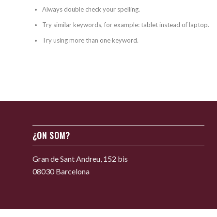
Always double check your spelling.
Try similar keywords, for example: tablet instead of laptop.
Try using more than one keyword.
¿ON SOM?
Gran de Sant Andreu, 152 bis
08030 Barcelona